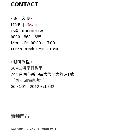
𝗖𝗢𝗡𝗧𝗔𝗖𝗧
/ 線上客服 /
LINE ｜
@satur
cs@satur.com.tw
0800
-
868
-
685
Mon. - Fri. 08:00
-
17:00
Lunch Break 12:00
-
13:00
/ 咖啡課程 /
SCA咖啡學習教室
744 台南市新市區大營里大營6-1號
（同公司聯絡地址）
06
-
501
-
2012 ext.232
實體門市
總爺藝文中心
｜
廠長宿舍