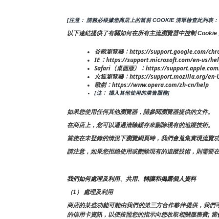
[注意： 請務必根據您商店上的當前 COOKIE 清單檢查此列表：
以下連結提供了有關如何在所有主流瀏覽器中控制 Cookie
谷歌瀏覽器：https://support.google.com/chr
IE：https://support.microsoft.com/en-us/hel
Safari（桌面版）：https://support.apple.com/
火狐瀏覽器：https://support.mozilla.org/en-US/
歌劇：https://www.opera.com/zh-cn/help
[注： 插入其他使用的廣告服務]
如果您使用任何其他瀏覽器，請參閱瀏覽器提供的文件。
在商店上，您可以通過清除緩存來刪除現有的追蹤技術。
當您在未登錄的情況下瀏覽網頁時，我們會蒐集實現流覽功能
請注意，如果您拒絕使用或刪除現有的追蹤技術，則需要
我們如何處理及利用、共用、轉讓和揭露個人資料
（1） 處理及利用
商店的某些功能可能由我們的第三方合作夥伴提供，我們
的信用卡資訊，以便按照您的指示向您收取相關服務費; 當