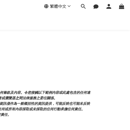
繁體中文
任何條款及內容。令您接觸以下範例內容或此處包含的任何連
者或瀏覽器
之
間法律服務之委任關係。
資訊僅作為一般概括性的資訊提供，可能反映也可能未反映
面的任何或所有內容採取或未採取的任何行動承擔任何責任。
何責任。