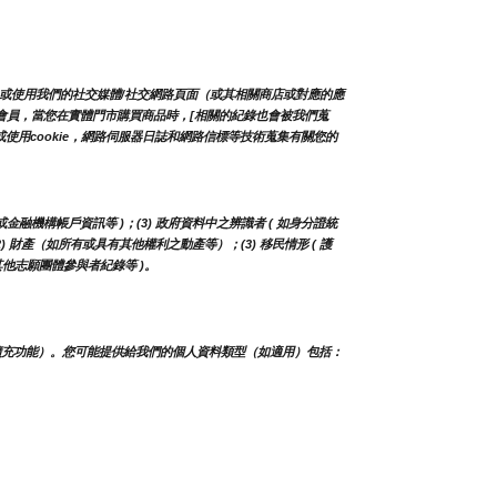
/或使用我們的社交媒體/社交網路頁面（或其相關商店或對應的應
店的會員，當您在實體門市購買商品時，[相關的紀錄也會被我們蒐
用cookie，網路伺服器日誌和網路信標等技術蒐集有關您的
或金融機構帳戶資訊等 )；(3) 政府資料中之辨識者 ( 如身分證統
(2) 財產（如所有或具有其他權利之動產等）；(3) 移民情形 ( 護
其他志願團體參與者紀錄等 )。
擴充功能）。您可能提供給我們的個人資料類型（如適用）包括：