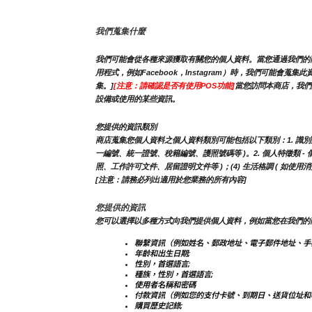
我們蒐集什麼
我們可能會從各種來源獲取有關您的個人資料。當您通過我們的商
用程式，例如Facebook，Instagram）時，我們可
集。]
[注意：請確認是否有使用POS功能]
當您訪問本商店，我們
設備或使用的某些資訊。
您提供的資訊類別
商店蒐集您個人資料之個人資料類別可能包括以下類別：1. 識別類 - 
一編號、統一證號、稅籍編號、護照號碼等 )。2. 個人特徵類 - 個人
照、工作許可文件、居留證明文件等 )；(4) 生活格調 ( 如使
[注意：請務必列出適用於您業務的所有內容]
您提供的資訊
您可以選擇以多種方式向我們提供個人資料，例如當您在我們的
聯繫資訊（例如姓名、郵政地址、電子郵件地址、手
年齡和出生日期;
性別，首選語言;
種族，性別，首選語言;
使用者名稱和密碼
付款資訊（例如您的支付卡號、到期日、送貨位址和
購買歷史記錄;