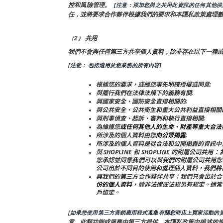
控和風險管理。 
 [注意：添加您與之共用此資訊的任何其他
任，並將要求合作夥伴根據我們的要求和本隱私政策處理
（2） 共用
我們不會與任何第三方共享個人資料，除非存在以下一種
[注意： 包括適用於您業務的所有內容]
根據您的要求，或經您事先明確授權或同意;
與履行我們在法律法規下的義務有關;
與國家安全、國防安全直接相關的;
與公共安全、公共衛生和重大公共利益直接相關
與刑事偵查、起訴、審判和執行直接相關;
為維護您
或任何其他人的生命、財產等重大合法
所涉及的個人資料由您
向公眾揭露
;
所涉及的個人資料是從合法和公開揭露的資訊中
與 SHOPLINE 和 SHOPLINE 的附
您承認並同意我們可以與我們的附屬公司共用您
公司出於不同目的使用和處理個人資料，我們將
與我們的第三方合作夥伴共享：我們只會出於合
份的個人資料
，除非法律或法規另有規定。通常
戶協定。
[如果您使用第三方营銷應用程式蒐集有關您商店上買家活動的資
意，此類功能或服務由第三方提供。本隱私政策中描述的