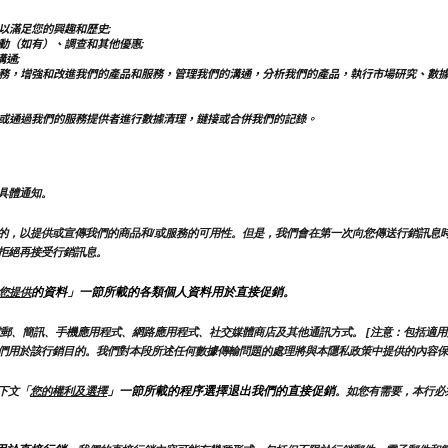
以滿足您的興趣和歷史;
動（如有）、調查和其他優惠;
通;
務，增強和改進我們的產品和服務，管理我們的溝通，分析我們的產品，執行市場研究、數
或通過我們的服務提供者進行數據清理，鏈接或合併我們的記錄。
具體通知。
的，以提供或宣傳我們的商品和/或服務的可用性。但是，我們會在第一次向您傳送行銷訊息
拒絕再接受行銷訊息。
的資料」一節所載的各類個人資料用於直接促銷。
您提供
郵、簡訊、手機應用程式、網路應用程式、社交媒體商店及其他通訊方式。 [注意：包括適用
們用於該行銷目的。我們對本段所述任何數據傳輸問題的處理將與本隱私政策中提供的內容保
」一節所載的程序選擇退出我們的直接促銷
下文「
您的權利及選擇
。如您有需要，本行必