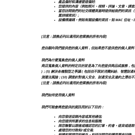
產品偏好和溝通管道偏好;
您提供的內容（例如照片、視頻、評論、文章、調查
當您訪問我們的社交媒體頁面時提供給我們的資訊（
置詳細資訊）;
設備標識碼，例如有關設備的資訊，如 MAC 位址、
[注意：請務必列出適用於您業務的所有內容]
您自願向我們提供您的個人資料，但如果您不提供您的個人資料
我們為什麼蒐集您的個人資料
商店蒐集個人資料的特定目的皆是為了向您提供商品或服務，包括但不限
)；(5) 解決各種類型之爭議 ( 包括但不限於消費糾紛、智慧財產
測遵法風險；(10) 調查針對個人安全、財產安全及違約之潛在不法
[注意：請務必列出適用於您業務的所有內容]
我們如何使用個人資料
我們可能會將您提供的資訊用於以下目的：
向您發送促銷內容或其他通信;
向您提供所要求的信息和服務;
與您聯繫以跟進或確認您的訂單，約會，退貨或退款
處理您的付款和/或交易;
創建和管理您的帳戶，包括訪問您的購買歷史記錄;