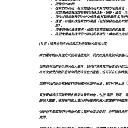
回復您的詢問;
在我們的商店、社交媒體商店和其他地方定製廣告，
與您溝通並管理您參與的特殊活動、競賽、抽獎、活
操作並與您就我們的社交網路或[移動應用程式]進行溝
運營、評估和改進我們的業務（包括開發新產品和服
能）;
遵守適用的法律要求、相關行業標準和我們的政策;
為避免重複並確保您的資訊的準確性，請定期在內部
[注意：請務必列出包括適用於您業務的所有內容]
我們還可能以其他方式使用這些資訊，我們在蒐集資訊時會發出
如果您向我們提供您的個人資料，我們打算將其用於直接行銷目
在首次接受行銷訊息時向我們表達您的意願，也可以在任何時候
「
如您向我們提供有關資料並明確同意該等用途，我們可將上述
直接營銷通訊可能透過各種渠道發送給您，包括 電話、郵寄、電
的個人數據，或您在同意上述訂閱時提供的個人數據將同時被我
倘若您不希望我們使用您的個人資料作直接促銷，您可隨時按照
費用。