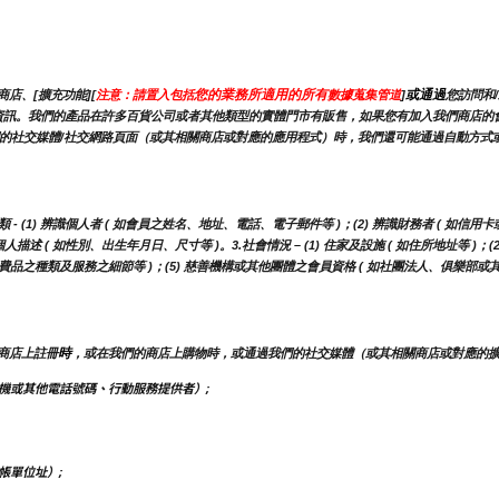
您的業務所適用的所有
或通過
店、[擴充功能][
注意：請置入包括
數據蒐集管道
]
您訪問和
能會蒐集此資訊。我們的產品在許多百貨公司或者其他類型的實體門市有販售，如果您有加入我們商
的社交媒體/社交網路頁面（或其相關商店或對應的應用程式）時，我們還可能通過自動方式或使
(1) 辨識個人者 ( 如會員之姓名、地址、電話、電子郵件等 )；(2) 辨識財務者 ( 如信用卡
描述 ( 如性別、出生年月日、尺寸等 )。3.社會情況 – (1) 住家及設施 ( 如住所地址等 )；
用消費品之種類及服務之細節等 )；(5) 慈善機構或其他團體之會員資格 ( 如社團法人、俱樂部或
時
商店上註冊
，或在我們的商店上購物時，或通過我們的社交媒體（或其相關商店或對應的
機或其他電話號碼、行動服務提供者）;
帳單位址）;