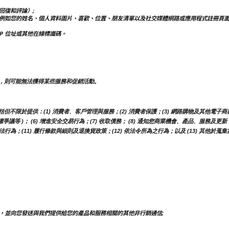
回復和評論）;
例如您的姓名、個人資料圖片、喜歡、位置、朋友清單以及社交媒體網路或應用程式註冊頁
IP 位址或其他在線標識碼。
，則可能無法獲得某些服務和促銷活動。
於提供：(1) 消費者、客戶管理與服務；(2) 消費者保護；(3) 網路購物及其他電子商務服
權爭議等 )； (6) 增進安全交易行為；(7) 收取債務； (8) 通知您商業機會、產品、服務
行為；(11) 履行條款與細則及退換貨政策；(12) 依法令所為之行為；以及 (13) 其他於
，並向您發送與我們提供給您的產品和服務相關的其他非行銷通信;