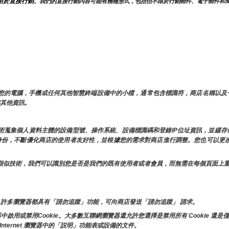
用於直接行銷
。我們的直接行銷內容可能有幾種形式，包括但不限於行銷郵件、電子郵件和
儲在您的電腦，手機或任何其他智慧終端設備中的小檔，通常包含標識符，商店名稱以
和其他資訊。
似技術蒐集個人資料主體的設備型號、操作系統、設備標識碼和登錄IP位址資訊，並緩
的身份，不斷優化商店的使用者友好性，並根據您的需求對商店進行調整。您也可以更改
e和其他類似技術，我們可以識別您是否是我們的既有使用者或者會員，而無需在每個頁面
許多瀏覽器都具有「請勿追蹤」功能，可向商店發送「請勿追蹤」 請求。
或禁用Cookie。大多數互聯網瀏覽器還允許您選擇是禁用所有 Cookie 還是僅
Internet 瀏覽器中的「説明」功能表或設備的文件。