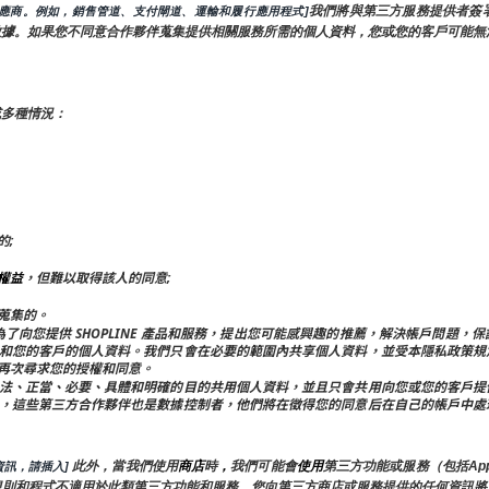
我們將與第三方服務提供者簽
供應商。例如，銷售管道、支付閘道、運輸和履行應用程式]
數據。如果您不同意合作夥伴蒐集提供相關服務所需的個人資料，您或您的客戶可能無
或多種情況：
的;
權益
，但難以取得該人的同意;
蒐集的。
屬公司共用：為了向您提供 SHOPLINE 產品和服務，提出您可能感興趣的推薦，解決帳
和您的客戶的個人資料。我們只會在必要的範圍內共享個人資料，並受本隱私政策規
再次尋求您的授權和同意。
法、正當、必要、具體和明確的目的共用個人資料，並且只會共用向您或您的客戶提
，這些第三方合作夥伴也是數據控制者，他們將在徵得您的同意后在自己的帳戶中處
 此外，當我們使用
商店
時
，
我們可能會
使用
第三方功能或服務（包括App
訊，請插入]
規則和程式不適用於此類第三方功能和服務。您向第三方商店或服務提供的任何資訊將