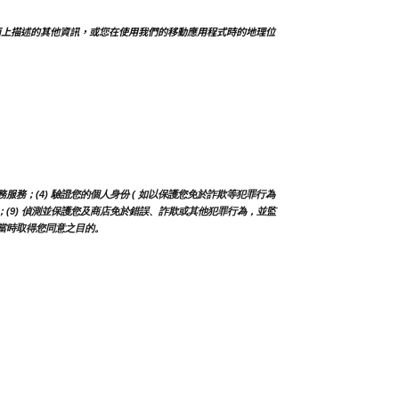
面上描述的其他資訊，或您在使用我們的移動應用程式時的地理位
務；(4) 驗證您的個人身份 ( 如以保護您免於詐欺等犯罪行為 
及更新；(9) 偵測並保護您及商店免於錯誤、詐欺或其他犯罪行為，並監
蒐集當時取得您同意之目的。