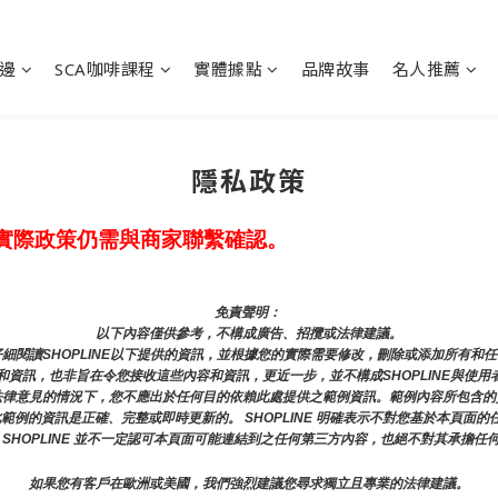
邊
SCA咖啡課程
實體據點
品牌故事
名人推薦
隱私政策
實際政策仍需與商家聯繫確認。
免責聲明： 
以下內容僅供參考，不構成廣告、招攬或法律建議。
細閱讀SHOPLINE以下提供的資訊，並根據您的實際需要修改，刪除或添加所有和
資訊，也非旨在令您接收這些內容和資訊，更近一步，並不構成SHOPLINE與使用
法律意見的情況下，您不應出於任何目的依賴此處提供之範例資訊。範例內容所包含的
證此範例的資訊是正確、完整或即時更新的。 SHOPLINE 明確表示不對您基於本頁
 SHOPLINE 並不一定認可本頁面可能連結到之任何第三方內容，也絕不對其承擔任
如果您有客戶在歐洲或美國，我們強烈建議您尋求獨立且專業的法律建議。