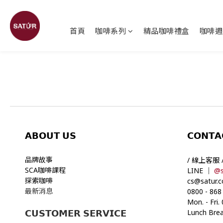
首頁
咖啡系列
精品咖啡禮盒
咖啡週
𝗔𝗕𝗢𝗨𝗧
𝗨𝗦
𝗖𝗢𝗡𝗧𝗔
品牌故事
/ 線上客服 
SCA咖啡課程
LINE ｜
@s
探索咖啡
cs@satur.
最新消息
0800
-
868
Mon. - Fri.
Lunch Brea
𝗖𝗨𝗦𝗧𝗢𝗠𝗘𝗥 𝗦𝗘𝗥𝗩𝗜𝗖𝗘