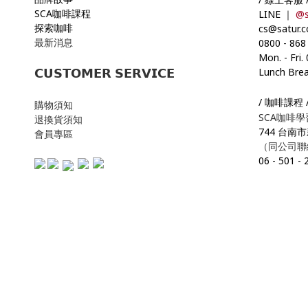
SCA咖啡課程
LINE ｜
@s
探索咖啡
cs@satur.
最新消息
0800
-
868
Mon. - Fri.
Lunch Brea
𝗖𝗨𝗦𝗧𝗢𝗠𝗘𝗥 𝗦𝗘𝗥𝗩𝗜𝗖𝗘
/ 咖啡課程 
購物須知
SCA咖啡
退換貨須知
744 台南
會員專區
（同公司聯
06
-
501
-