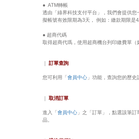
● ATM轉帳
透由「
綠界科技支付平台
」，我們會提供您
擬帳號有效限期為3天， 例如：繳款期限是4/
●
超商
代
碼
取得超商代瑪，使用超商機台列印繳費單（如：7-E
訂單查詢
｜
會員中心
您可利用「
」功能，查詢您的歷史
取消訂單
｜
會員中心
進入「
」之「訂單」，點選該筆訂
品。