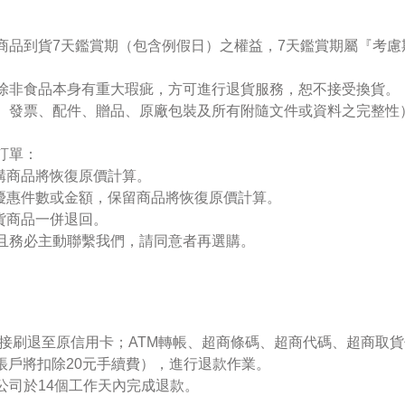
般商品到貨7天鑑賞期（包含例假日）之權益，7天鑑賞期屬『考
，除非食品本身有重大瑕疵，方可進行退貨服務，恕不接受換貨。
、發票、配件、贈品、原廠包裝及所有附隨文件或資料之完整性
訂單：
購商品將恢復原價計算。
優惠件數或金額，保留商品將恢復原價計算。
貨商品一併退回。
且
務必主動聯繫我們，
請同意者再選購
。
接刷退至原信用卡；ATM轉帳、超商
條
碼、超商
代
碼、超商取貨
帳戶將扣除20元手續費），進行退款作業。
公司於14個工作天內完成退款。