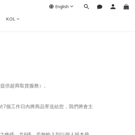
English
KOL
僅提供超商取貨服務）
。
於7個工作日內將商品寄送給您，我們將會主
頭之條碼，共8碼，若無輸入則以個人紙本發