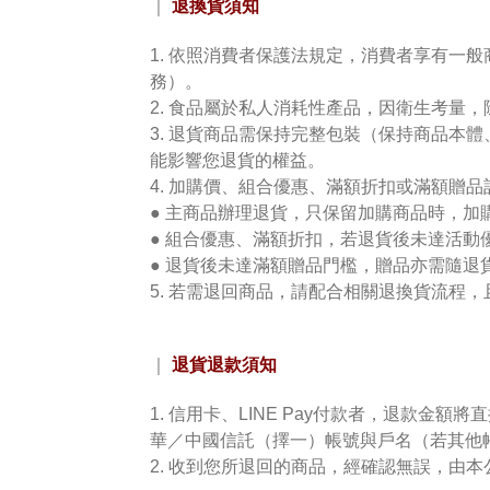
退換貨須知
｜
1. 依照消費者保護法規定，消費者享有一
務）。
2. 食品屬於私人消耗性產品，因衛生考量
3. 退貨商品
需
保持完整包裝（保持商品本體
能影響您退貨的權益。
4. 加購價、組合優惠、滿額折扣或滿額贈品
● 主商品辦理退貨，只保留加購商品時，加
● 組合優惠、滿額折扣，若退貨後未達活動
● 退貨後未達滿額贈品門檻，贈品亦需隨退
5. 若
需
退回商品，請配合相關退換貨流程，
退貨退款須知
｜
1. 信用卡、
LINE Pay
付款者，退款金額將直
華／中國信託（擇一）帳號與戶名（若其他
2. 收到您所退回的商品，經確認無誤，由本