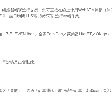
一組虛擬帳號進行交易，您可直接在線上使用WebATM轉帳（
10，該日晚間11:59以前都可以進行轉帳作業。
LEVEN ibon／全家FamiPort／萊爾富Life-ET／OK‧
訂單記錄及出貨狀態。
單之「查閱」，透過「訂單通訊」取消該筆訂單；若商品已進入