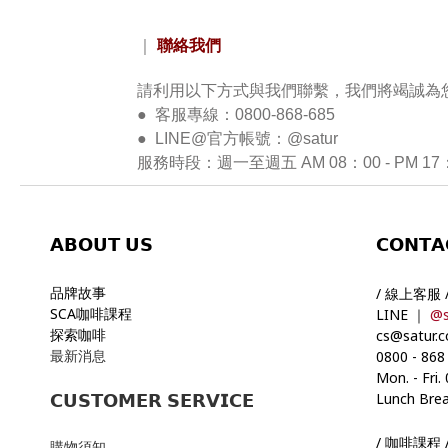
聯絡我們
｜
請利用以下方式與我們聯繫，我們將竭誠為
● 客服專線：0800-868-685
● LINE@官方帳號：@satur
服務時段：週一至週五 AM 08：00 - PM 1
𝗔𝗕𝗢𝗨𝗧
𝗨𝗦
𝗖𝗢𝗡𝗧𝗔
品牌故事
/ 線上客服 
SCA咖啡課程
LINE ｜
@s
探索咖啡
cs@satur.
最新消息
0800
-
868
Mon. - Fri.
Lunch Brea
𝗖𝗨𝗦𝗧𝗢𝗠𝗘𝗥 𝗦𝗘𝗥𝗩𝗜𝗖𝗘
/ 咖啡課程 
購物須知