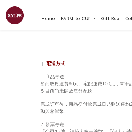
Home
FARM-to-CUP
Gift Box
Co
配送方式
｜
1. 商品寄送
超商取貨
運費
80元、
宅配運費100元
，單筆訂
※目前尚未開放海外配送
完成訂單後，商品從付款完成日起到送達約
動與您聯繫。
2. 發票寄送
「公司/行號」請輸入統一編號；「個人」請