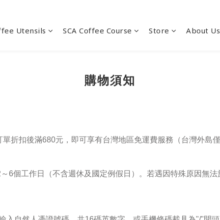
ffee Utensils
SCA Coffee Course
Store
About Us
購物須知
單折扣後滿680元
，即可享有
台灣地區
免運費服務（
台灣外島
2～6個工作日（不含週休及國定例假日）。若遇因特殊原因無法
輸入自然人憑證號碼，共16碼英數字，或手機條碼載具為"/"開