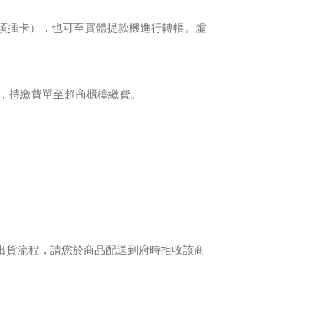
無須插卡），也可至實體提款機進行轉帳。虛
go），持繳費單至超商櫃檯繳費
。
出貨流程，請您於商品配送到府時拒收該商