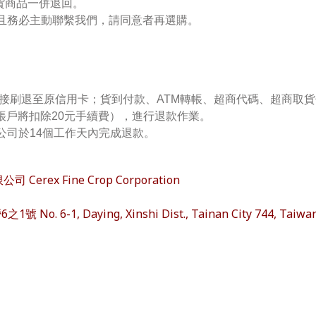
貨商品一併退回。
且
務必主動聯繫我們，
請同意者再選購
。
接刷退至原信用卡；貨到付款、ATM轉帳、
超商
代
碼、超商取貨
帳戶將扣除20元手續費），進行退款作業。
公司於14個工作天內完成退款。
rex Fine Crop Corporation
 6-1, Daying, Xinshi Dist., Tainan City 744, Taiwa