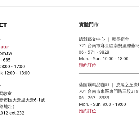
實體門市
𝗖𝗧
總爺藝文中心
｜
廠長宿舍
/
721 台南市麻豆區南勢里總爺
atur
06 - 571 - 9828
com.tw
Mon. - Sun. 10:00
- 18
:00
-
685
預約
訂位
 08:00
-
17:00
________________________________
k 12:00
-
13:00
薩圖爾精品咖啡
｜
虎尾之丘廣
/
701 台南市東區東門路三段31
學習教室
06 - 267 - 8383
市新市區大營里大營6-1號
Mon. - Sun. 9:00
- 19
:00
絡地址）
預約訂位
2012 ext.232