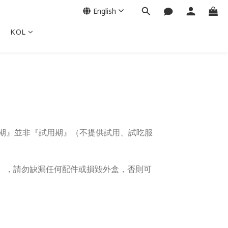
English
KOL
慮期』並非『試用期』（不提供試用、試吃服
），請勿缺漏任何配件或損毀外盒，否則可