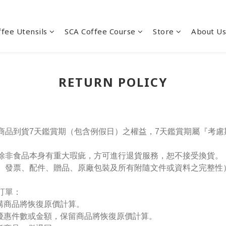
ffee Utensils
SCA Coffee Course
Store
About Us
RETURN POLICY
般商品到貨7天鑑賞期（包含例假日）之權益，7天鑑賞期屬『考
，除非食品本身有重大瑕疵，方可進行退貨服務，恕不接受換貨。
、發票、配件、贈品、原廠包裝及所有附隨文件或資料之完整性
訂單：
購商品將恢復原價計算。
優惠件數或金額，保留商品將恢復原價計算。