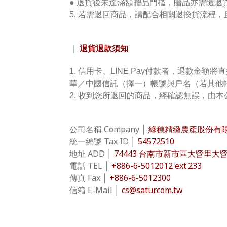
● 退貨後未達滿額贈品門檻，贈品亦需隨退
5. 若
需
退回商品，請配合相關退換貨流程，
退貨退款須知
｜
1. 信用卡、
LINE Pay
付款者，退款金額將直
華／中國信託（擇一）帳號與戶名
（若其他
2. 收到您所退回的商品，經確認無誤，由本
公司名稱 Company │
綠穗精緻農產股份有限公司 Ce
統一編號 Tax ID │
54572510
地址 ADD │
74443 台南市新市區大營里大營6之1號 No.
電話 TEL │
+886-6-5012012 ext.233
傳真 Fax │
+886-6-5012300
信箱 E-Mail │
cs@satur.com.tw