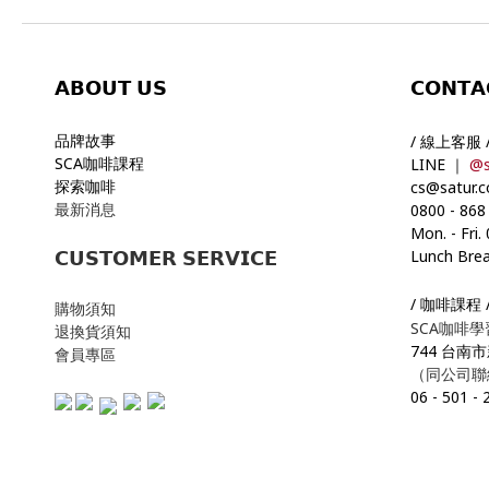
𝗔𝗕𝗢𝗨𝗧
𝗨𝗦
𝗖𝗢𝗡𝗧𝗔
品牌故事
/ 線上客服 
SCA咖啡課程
LINE ｜
@s
探索咖啡
cs@satur.
最新消息
0800
-
868
Mon. - Fri.
Lunch Brea
𝗖𝗨𝗦𝗧𝗢𝗠𝗘𝗥 𝗦𝗘𝗥𝗩𝗜𝗖𝗘
/ 咖啡課程 
購物須知
SCA咖啡
退換貨須知
744 台南
會員專區
（同公司聯
06
-
501
-