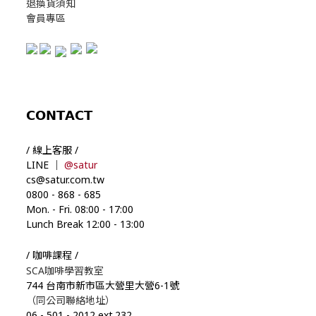
退換貨須知
會員專區
𝗖𝗢𝗡𝗧𝗔𝗖𝗧
/ 線上客服 /
LINE ｜
@satur
cs@satur.com.tw
0800
-
868
-
685
Mon. - Fri. 08:00
-
17:00
Lunch Break 12:00
-
13:00
/ 咖啡課程 /
SCA咖啡學習教室
744 台南市新市區大營里大營6-1號
（同公司聯絡地址）
06
-
501
-
2012 ext.232