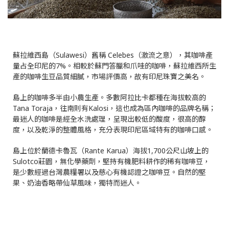
蘇拉維西島（Sulawesi）舊稱 Celebes（激流之意），其咖啡產
量占全印尼的7%。相較於蘇門答臘和爪哇的咖啡，蘇拉維西所生
產的咖啡生豆品質細膩，市場評價高，故有印尼珠寶之美名。
島上的咖啡多半由小農生產。多數阿拉比卡都種在海拔較高的
Tana Toraja，往南則有Kalosi，這也成為區內咖啡的品牌名稱；
最迷人的咖啡是經全水洗處理，呈現出較低的酸度，很高的醇
度，以及乾淨的整體風格，充分表現印尼區域特有的咖啡口感。
島上位於蘭德卡魯瓦（Rante Karua）海拔1,700公尺山坡上的
Sulotco莊園，無化學藥劑，堅持有機肥料耕作的稀有咖啡豆，
是少數經過台灣農糧署以及慈心有機認證之咖啡豆。自然的堅
果、奶油香略帶仙草風味，獨特而迷人。