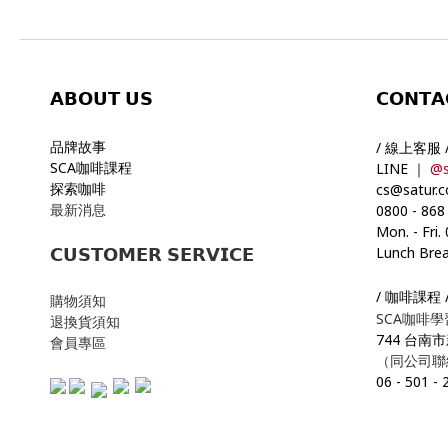
𝗔𝗕𝗢𝗨𝗧
𝗨𝗦
𝗖𝗢𝗡𝗧𝗔
品牌故事
/ 線上客服 
SCA咖啡課程
LINE ｜
@s
探索咖啡
cs@satur.
最新消息
0800
-
868
Mon. - Fri.
Lunch Brea
𝗖𝗨𝗦𝗧𝗢𝗠𝗘𝗥 𝗦𝗘𝗥𝗩𝗜𝗖𝗘
/ 咖啡課程 
購物須知
SCA咖啡
退換貨須知
744 台南
會員專區
（同公司聯
06
-
501
-