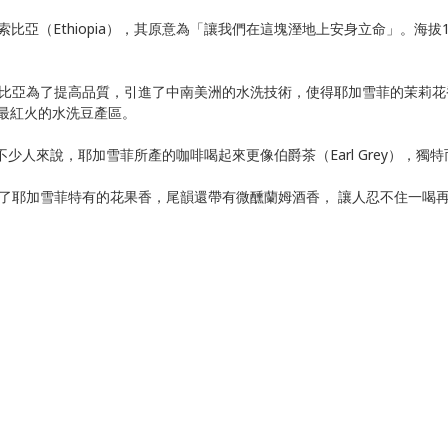
－衣索比亞（Ethiopia），其原意為「讓我們在這塊溼地上安身立命」。海
衣索比亞為了提高品質，引進了中南美洲的水洗技術，使得耶加雪菲的茉莉
最紅火的水洗豆產區。
人來說，耶加雪菲所產的咖啡喝起來更像伯爵茶（Earl Grey），獨特
，除了耶加雪菲特有的花果香，尾韻還帶有微醺蘭姆酒香， 讓人忍不住一喝