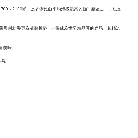
拔1700～2100米，是衣索比亞平均海拔最高的咖啡產區之一，也是
花香與柑桔香更為清澈脫俗，一躍成為世界精品豆的絕品，其精湛
而美味。
再喝。