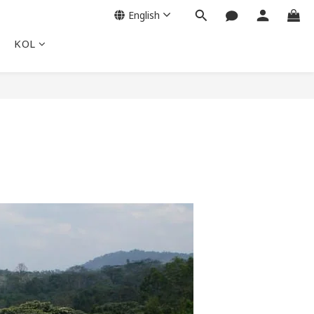
English
KOL