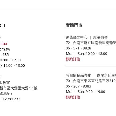
實體門市
𝗖𝗧
總爺藝文中心
｜
廠長宿舍
/
721 台南市麻豆區南勢里總爺
atur
06 - 571 - 9828
com.tw
Mon. - Sun. 10:00
- 18
:00
-
685
預約
訂位
 08:00
-
17:00
________________________________
k 12:00
-
13:00
薩圖爾精品咖啡
｜
虎尾之丘廣
/
701 台南市東區東門路三段31
學習教室
06 - 267 - 8383
市新市區大營里大營6-1號
Mon. - Sun. 9:00
- 19
:00
絡地址）
預約訂位
2012 ext.232