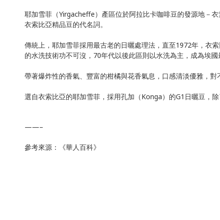
耶加雪菲（Yirgacheffe）產區位於阿拉比卡咖啡豆的發源地
衣索比亞精品豆的代名詞。
傳統上，耶加雪菲採用最古老的日曬處理法，直至1972年，
的水洗技術功不可沒，70年代以後此區則以水洗為主，成為埃國
帶著爆炸性的香氣、豐富的柑橘與花香氣息，口感清淡優雅，對不少
選自衣索比亞的耶加雪菲，採用孔加（Konga）的G1日曬豆
——–
參考來源：《華人百科》